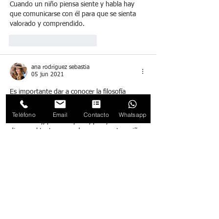
Cuando un niño piensa siente y habla hay 
que comunicarse con él para que se sienta 
valorado y comprendido.
Me gusta
Reaccionar
ana rodriguez sebastia
05 jun 2021
Es importante dar a conocer la filosofía 
desde pequeños. Por una parte, para evitar 
ese rechazo que se produce por la asignatura 
Teléfono
Email
Contacto
Whatsapp
en la ESO y, por otra parte, para, como se 
dice en el texto, aprender a pensar. Los niños 
son como esponjas, pero estos, en vez de 
absorber agua absorben todo tipo de 
conocimiento. Por tanto, ¿qué mejor etapa 
para enseñarles a pensar que esta?
Me gusta
Reaccionar
Lorena Pozuelo