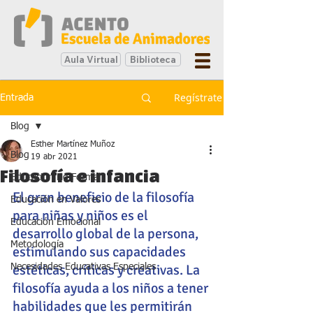
Aula Virtual
Biblioteca
Regístrate
Entrada
Blog
Esther Martínez Muñoz
Blog
19 abr 2021
Filosofía e infancia
Educación No Formal
El gran beneficio de la filosofía 
Educación en Valores
para niñas y niños es el 
Educación Emocional
desarrollo global de la persona, 
Metodología
estimulando sus capacidades 
estéticas, críticas y creativas. La 
Necesidades Educativas Especiales
filosofía ayuda a los niños a tener 
habilidades que les permitirán 