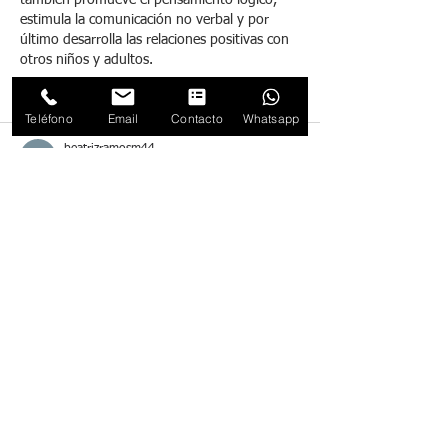
estimula la comunicación no verbal y por 
último desarrolla las relaciones positivas con 
otros niños y adultos.
Me gusta
Reaccionar
Teléfono
Email
Contacto
Whatsapp
beatrizramosm44
11 feb 2023
LO QUE MAS ME GUSTO DE ESTE ARTICULO 
Y DEL CUAL PENSABA ESTO HACE MUCHO 
TIEMPO ES QUE UN MONITOR LEJOS DE 
SER UN (INTRUSO) PUEDE SER UNA PIEZA 
CLAVE PARA ATENDER AUN MEJOR LAS 
NECESIDADES DE TODOS LOS NIÑOS EN 
SU DESARROLLO Y APRENDIZAJE...... Con 
esto no queremos decir que debamos 
sustituir la labor del terapeuta, al contrario, 
lejos del intrusismo profesional, 
reconocemos a éste (y a médicos, 
psicólogos, maestros y padres) como parte 
necesaria para el desarrollo del…