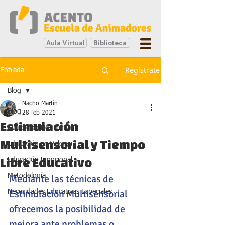
Aula Virtual
Biblioteca
Regístrate
Entrada
Blog
Nacho Martín
Blog
28 feb 2021
Estimulación
Educación No Formal
Multisensorial y Tiempo
Educación en Valores
Libre Educativo
Educación Emocional
Metodología
Mediante las técnicas de 
Estimulación Multisensorial 
Necesidades Educativas Especiales
ofrecemos la posibilidad de 
mejora ante problemas o 