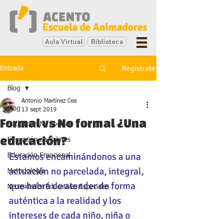
Aula Virtual
Biblioteca
Regístrate
Entrada
Blog
Antonio Martínez Cea
Blog
13 sept 2019
Formal vs No formal ¿Una
Educación No Formal
educación?
Educación en Valores
Estamos encaminándonos a una 
Educación Emocional
actuación no parcelada, integral, 
Metodología
que habrá de atender de forma 
Necesidades Educativas Especiales
auténtica a la realidad y los 
intereses de cada niño, niña o 