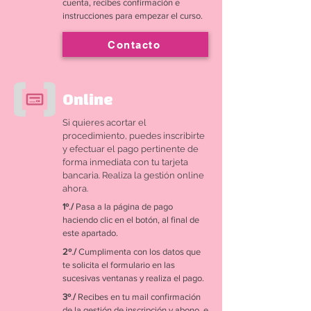
cuenta, recibes confirmación e
instrucciones para empezar el curso.
Contacto
Online
Si quieres acortar el
procedimiento, puedes inscribirte
y efectuar el pago pertinente de
forma inmediata con tu tarjeta
bancaria. Realiza la gestión online
ahora.
1º
.
/
Pasa a la página de pago
haciendo clic en el botón, al final de
este apartado.
2º
.
/
Cumplimenta con los datos que
te solicita el formulario en las
sucesivas ventanas y realiza el pago.
3º
.
/
Recibes en tu mail confirmación
de la gestión de inscripción y abono, e