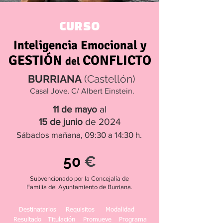
CURSO
Inteligencia Emocional y
GESTIÓN
CONFLICTO
del
BURRIANA
(Castellón)
Casal Jove.
C/ Albert Einstein.
11 de mayo
al
15 de junio
de 2024
Sábados mañana,
09:30 a 14:30 h.
50
€
Subvencionado por la Concejalía de
Familia del Ayuntamiento de Burriana.
Destinatarios
Requisitos
Modalidad
Resultado
Titulación
Promueve
Programa