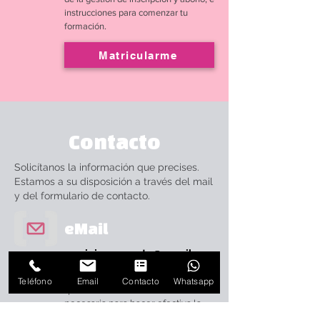
instrucciones para comenzar tu
formación.
Matricularme
Contacto
Solicítanos la información que precises.
Estamos a su disposición a través del mail
y del formulario de contacto.
eMail
mariajose.acento@gmail.com
Solicita por correo la información
Teléfono
Email
Contacto
Whatsapp
que desees o la documentación
necesaria para hacer efectiva la
matrícula. Te contestamos en un