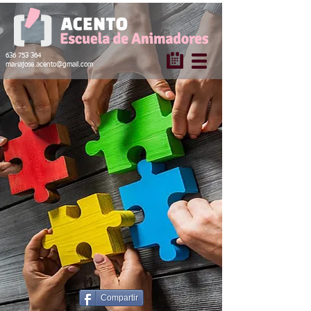
636 753 364
mariajose.acento@gmail.com
Compartir