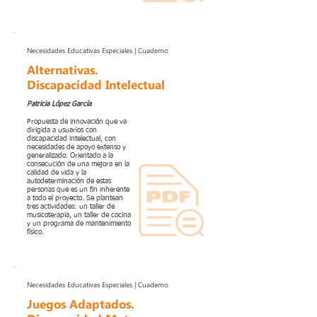
Necesidades Educativas Especiales | Cuaderno
Alternativas.
Discapacidad Intelectual
Patricia López García
Propuesta de innovación que va
dirigida a usuarios con
discapacidad intelectual, con
necesidades de apoyo extenso y
generalizado. Orientado a la
consecución de una mejora en la
calidad de vida y la
autodeterminación de estas
personas que es un fin inherente
a todo el proyecto. Se plantean
tres actividades: un taller de
musicoterapia, un taller de cocina
y un programa de mantenimiento
físico.
Necesidades Educativas Especiales | Cuaderno
Juegos Adaptados.