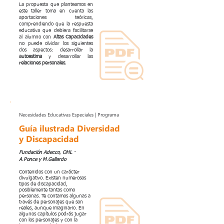
La propuesta que planteamos en
este taller toma en cuenta las
aportaciones teóricas,
comprendiendo que la respuesta
educativa que debiera facilitarse
al alumno con
Altas Capacidades
no puede olvidar los siguientes
dos aspectos: desarrollar la
autoestima
y desarrollar las
relaciones personales
.
Necesidades Educativas Especiales | Programa
Guía ilustrada Diversidad
y Discapacidad
Fundación Adecco
,
OHL ·
A
.
Ponce y M
.
Gallardo
Contenidos con un carácter
divulgativo. Existen numerosos
tipos de discapacidad,
posiblemente tantas como
personas. Te contamos algunas a
través de personajes que son
reales, aunque imaginario. En
algunos capítulos podrás jugar
con los personajes y con la