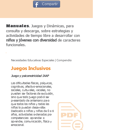
Compartir
Manuales
. Juegos y Dinámicas, para
consulta y descarga, sobre estrategias y
actividades de tiempo libre a desarrollar con
niños y jóvenes con diversidad
de caracteres
funcionales.
Necesidades Educativas Especiales | Compendio
Juegos Inclusivos
Juego y psicomotricidad IAAP
Las dificultades físicas, psíquicas,
cognitivas, afectivo-emocionales,
sociales, culturales, raciales, no
pueden ser factores de exclusión,
sino que todo juego podrá ser
presentado de antemano para
que todos los niños y todas las
niñas lo puedan desarrollar.
Dedicado a niños y niñas de 0 a 6
años, actividades ordenadas por
competencias: aprender a
aprender, comunicación, física y
emocional.