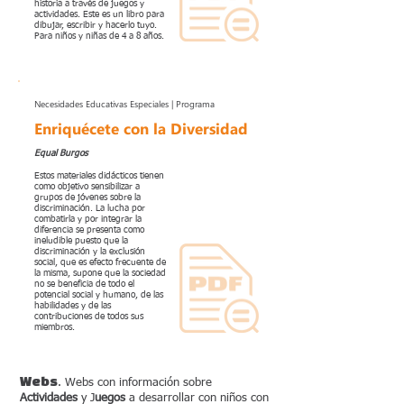
historia a través de juegos y
actividades. Este es un libro para
dibujar, escribir y hacerlo tuyo.
Para niños y niñas de 4 a 8 años.
Necesidades Educativas Especiales | Programa
Enriquécete con la Diversidad
Equal Burgos
Estos materiales didácticos tienen
como objetivo sensibilizar a
grupos de jóvenes sobre la
discriminación. La lucha por
combatirla y por integrar la
diferencia se presenta como
ineludible puesto que la
discriminación y la exclusión
social, que es efecto frecuente de
la misma, supone que la sociedad
no se beneficia de todo el
potencial social y humano, de las
habilidades y de las
contribuciones de todos sus
miembros.
Webs
. Webs con información sobre
Actividades
y J
uegos
a desarrollar con niños con