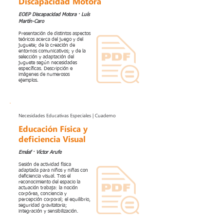
Discapacidad Motora
EOEP Discapacidad Motora · Luís
Martín-Caro
Presentación de distintos aspectos
teóricos acerca del juego y del
juguete; de la creación de
entornos comunicativos; y de la
selección y adaptación del
juguete según necesidades
específicas. Descripción e
imágenes de numerosos
ejemplos.
Necesidades Educativas Especiales | Cuaderno
Educación Física y
deficiencia Visual
Emásf · Víctor Arufe
Sesión de actividad física
adaptada para niños y niñas con
deficiencia visual. Tras el
reconocimiento del espacio la
actuación trabaja: la noción
corpórea, conciencia y
percepción corporal; el equilibrio,
seguridad gravitatoria;
integración y sensibilización.