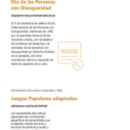
Día de las Personas
con Discapacidad
blogsaverroes.juntadeandalucia.es
El 3 de diciembre se celebra el Día
Internacional de las Personas con
Discapacidad, declarado en 1992
por la Asamblea General de las
Naciones Unidas, con el objetivo
de promover los derechos y el
bienestar de las personas con
discapacidad en todos los ámbitos
de la sociedad, así como
concienciar sobre su situación en
todos los aspectos de la vida.
Necesidades Educativas Especiales | Web
Juegos Populares adaptados
slideshare.net/SaraOrtizPetit
Las necesidades educativas
especiales son condiciones
específicas de aprendizaje que
presentan ciertos alumnos y
alumnas durante el proceso y