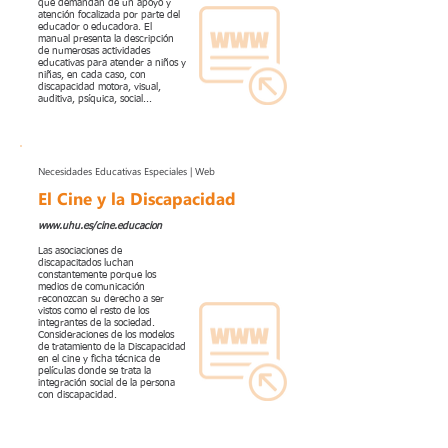
que demandan de un apoyo y
atención focalizada por parte del
educador o educadora. El
manual presenta la descripción
de numerosas actividades
educativas para atender a niños y
niñas, en cada caso, con
discapacidad motora, visual,
auditiva, psíquica, social...
Necesidades Educativas Especiales | Web
El Cine y la Discapacidad
www.uhu.es/cine.educacion
Las asociaciones de
discapacitados luchan
constantemente porque los
medios de comunicación
reconozcan su derecho a ser
vistos como el resto de los
integrantes de la sociedad.
Consideraciones de los modelos
de tratamiento de la Discapacidad
en el cine y ficha técnica de
películas donde se trata la
integración social de la persona
con discapacidad.