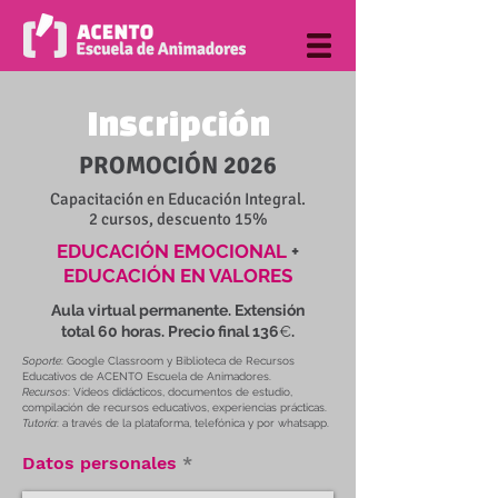
Inscripción
PROMOCIÓN 2026
Capacitación en Educación Integral.
2 cursos, descuento 15%
EDUCACIÓN EMOCIONAL
+
EDUCACIÓN EN VALORES
Aula virtual permanente. Extensión
total 60 horas. Precio final 136
€
.
Soporte
: Google Classroom y Biblioteca de Recursos
Educativos de ACENTO Escuela de Animadores.
Recursos
: Vídeos didácticos, documentos de estudio,
compilación de recursos educativos, experiencias prácticas.
Tutoría
: a través de la plataforma, telefónica y por whatsapp.
Datos personales
*