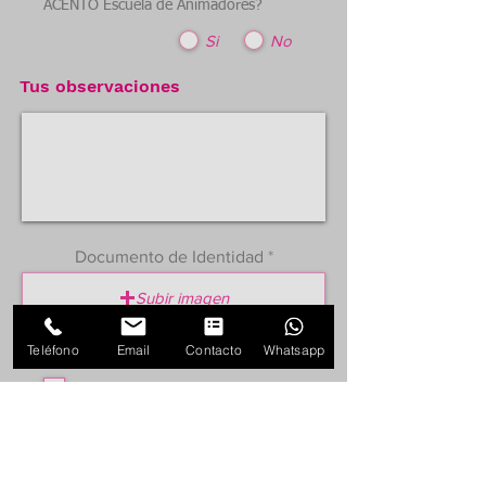
ACENTO Escuela de Animadores?
Si
No
Tus observaciones
Documento de Identidad
Subir imagen
Teléfono
Email
Contacto
Whatsapp
Me suscribo al boletín.
Acepto los términos de
la
Política de Privacidad
*
.
Realizar el Pago