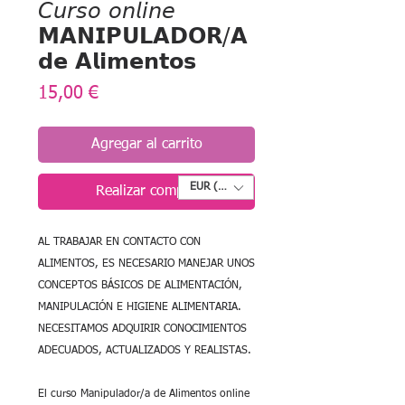
𝘊𝘶𝘳𝘴𝘰 𝘰𝘯𝘭𝘪𝘯𝘦
𝗠𝗔𝗡𝗜𝗣𝗨𝗟𝗔𝗗𝗢𝗥/𝗔
𝗱𝗲 𝗔𝗹𝗶𝗺𝗲𝗻𝘁𝗼𝘀
Precio
15,00 €
Agregar al carrito
EUR (€)
Realizar compra
AL TRABAJAR EN CONTACTO CON
ALIMENTOS, ES NECESARIO MANEJAR UNOS
CONCEPTOS BÁSICOS DE ALIMENTACIÓN,
MANIPULACIÓN E HIGIENE ALIMENTARIA.
NECESITAMOS ADQUIRIR CONOCIMIENTOS
ADECUADOS, ACTUALIZADOS Y REALISTAS.
El curso Manipulador/a de Alimentos online