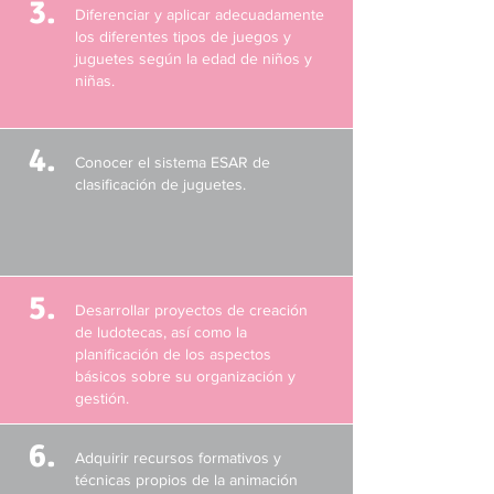
3.
Diferenciar y aplicar adecuadamente
los diferentes tipos de juegos y
juguetes según la edad de niños y
niñas.
4.
Conocer el sistema ESAR de
clasificación de juguetes.
5.
Desarrollar proyectos de creación
de ludotecas, así como la
planificación de los aspectos
básicos sobre su organización y
gestión.
6.
Adquirir recursos formativos y
técnicas propios de la animación