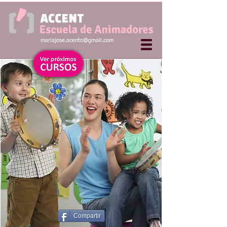
mariajose.acento@gmail.com
Compartir