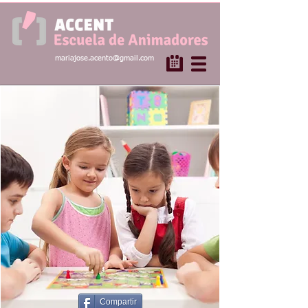
mariajose.acento@gmail.com
Compartir