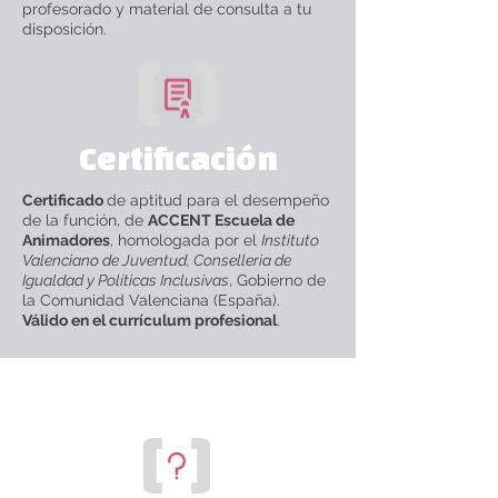
profesorado y material de consulta a tu
disposición.
Certificación
Certificado
de aptitud para el desempeño
de la función, de
ACCENT Escuela de
Animadores
, homologada por el
Instituto
Valenciano de Juventud, Conselleria de
Igualdad y Políticas Inclusivas
, Gobierno de
la Comunidad Valenciana (España).
Válido en el currículum profesional
.