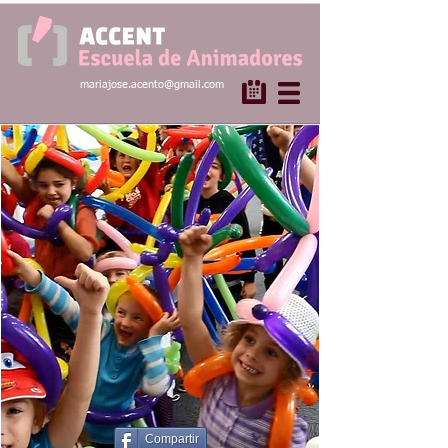
mariajose.acento@gmail.com
Compartir